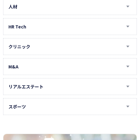
DSP・ネイティブ広告
人材
Instagram運用
IT・エンジニア人材
LINE公式アカウント運用
エグゼクティブ人材
HR Tech
MEO対策
タイ人材
AI面接
SEO対策
ハイクラス人材
Indeed
クリニック
SNS広告
オウンドメディア
マーケター人材
コールセンター
アメリカ医療
SNS運用
事務人材
コンテンツSEO
スタンバイ
インドネシア医療
M&A
TikTok運用
人事向け
テクニカルSEO
アンケート記事制作
事務代行（BPO）
タイ医療
M&Aコンサルティング
アドトラック
介護人材
インタビュー記事制作
営業代行
ベトナム医療
投資育成
リアルエステート
アフィリエイト
就活イベント
ホワイトペーパー制作
採用管理
人間ドック
オフィス仲介
インフルエンサーキャスティング
新卒人材
求人ボックス
健康診断
不動産仲介
サイト制作
スポーツ
研修・人材育成
適性診断
美容クリニック
タレントキャスティング・タレントシェア
福利厚生
D.LEAGUE
リスティング広告
第二新卒・中途・既卒
スポンサー
AI
障がい者雇用